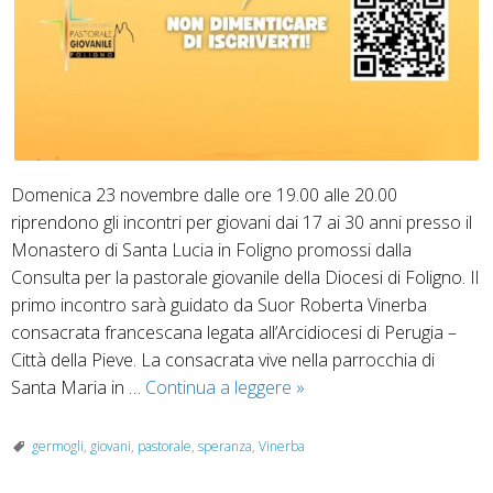
Domenica 23 novembre dalle ore 19.00 alle 20.00
riprendono gli incontri per giovani dai 17 ai 30 anni presso il
Monastero di Santa Lucia in Foligno promossi dalla
Consulta per la pastorale giovanile della Diocesi di Foligno. Il
primo incontro sarà guidato da Suor Roberta Vinerba
consacrata francescana legata all’Arcidiocesi di Perugia –
Città della Pieve. La consacrata vive nella parrocchia di
Riprendono
Santa Maria in …
Continua a leggere
»
i
germogli
germogli
,
giovani
,
pastorale
,
speranza
,
Vinerba
di