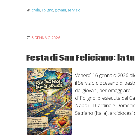
civile
,
Foligno
,
giovani
,
servizio
6 GENNAIO 2026
Festa di San Feliciano: la t
Venerdì 16 gennaio 2026 alle
il Servizio diocesano di past
dei giovani, per omaggiare i
di Foligno, presieduta dal C
Napoli. Il Cardinale Domenico
Satriano (Italia), arcidiocesi