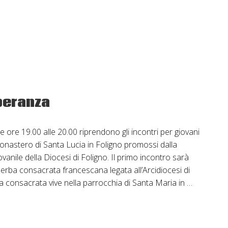
Feliciano:
la
tua
voce,
la
mia
strada
speranza
ore 19.00 alle 20.00 riprendono gli incontri per giovani
Monastero di Santa Lucia in Foligno promossi dalla
vanile della Diocesi di Foligno. Il primo incontro sarà
erba consacrata francescana legata all’Arcidiocesi di
La consacrata vive nella parrocchia di Santa Maria in …
ono