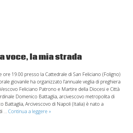
servizio
civile
nella
Diocesi
di
Foligno
ua voce, la mia strada
 ore 19.00 presso la Cattedrale di San Feliciano (Foligno)
orale giovanile ha organizzato l’annuale veglia di preghiera
l Vescovo Feliciano Patrono e Martire della Diocesi e Città
ardinale Domenico Battaglia, arcivescovo metropolita di
 Battaglia, Arcivescovo di Napoli (Italia) è nato a
Festa
 di …
Continua a leggere
»
di
San