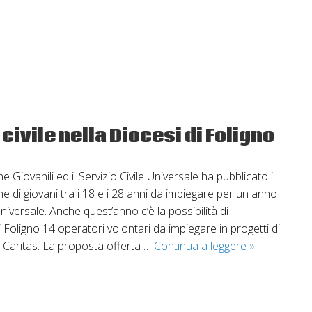
civile nella Diocesi di Foligno
he Giovanili ed il Servizio Civile Universale ha pubblicato il
 di giovani tra i 18 e i 28 anni da impiegare per un anno
 Universale. Anche quest’anno c’è la possibilità di
 Foligno 14 operatori volontari da impiegare in progetti di
Nuovo
la Caritas. La proposta offerta …
Continua a leggere
»
bando
per
il