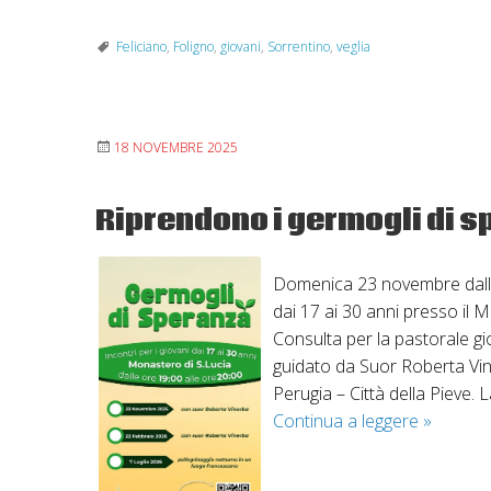
Feliciano
,
Foligno
,
giovani
,
Sorrentino
,
veglia
18 NOVEMBRE 2025
Riprendono i germogli di 
Domenica 23 novembre dalle 
dai 17 ai 30 anni presso il 
Consulta per la pastorale gio
guidato da Suor Roberta Vin
Perugia – Città della Pieve. 
Riprend
Continua a leggere
»
i
germogli