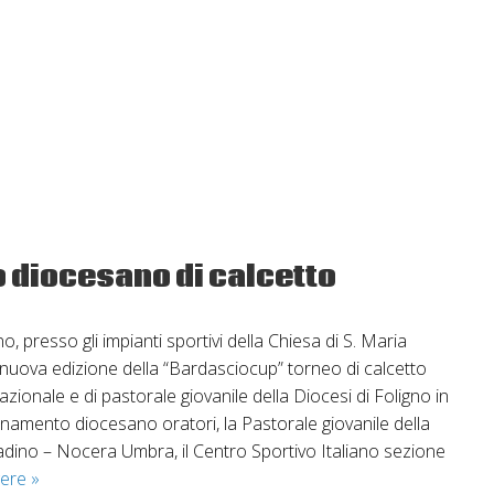
a
 diocesano di calcetto
o, presso gli impianti sportivi della Chiesa di S. Maria
 nuova edizione della “Bardasciocup” torneo di calcetto
zionale e di pastorale giovanile della Diocesi di Foligno in
namento diocesano oratori, la Pastorale giovanile della
adino – Nocera Umbra, il Centro Sportivo Italiano sezione
Bardasciocup
gere
»