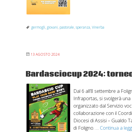
di
speranz
germogli
,
giovani
,
pastorale
,
speranza
,
Vinerba
13 AGOSTO 2024
Bardasciocup 2024: torneo
Dal 6 all’8 settembre a Folign
Infraportas, si svolgerà una
organizzato dal Servizio voca
collaborazione con il Coordi
Diocesi di Assisi – Gualdo T
di Foligno. …
Continua a leg