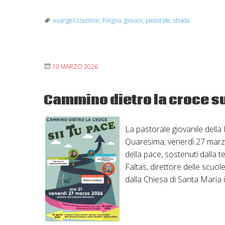
lancia
l’evangelizzazione
evangelizzazione
,
Foligno
,
giovani
,
pastorale
,
strada
di
strada
“Shining
19 MARZO 2026
Light”
Cammino dietro la croce su
La pastorale giovanile della
Quaresima, venerdì 27 marzo,
della pace, sostenuti dalla 
Faltas, direttore delle scuol
dalla Chiesa di Santa Maria 