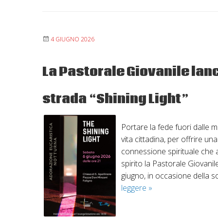
4 GIUGNO 2026
La Pastorale Giovanile lanc
strada “Shining Light”
Portare la fede fuori dalle m
vita cittadina, per offrire u
connessione spirituale che ab
spirito la Pastorale Giovani
giugno, in occasione della s
La
leggere
»
Pastorale
Giovanile