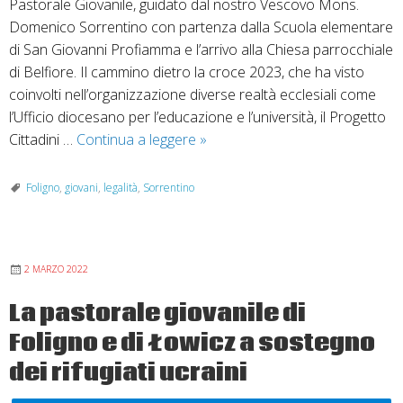
Pastorale Giovanile, guidato dal nostro Vescovo Mons.
Domenico Sorrentino con partenza dalla Scuola elementare
di San Giovanni Profiamma e l’arrivo alla Chiesa parrocchiale
di Belfiore. Il cammino dietro la croce 2023, che ha visto
coinvolti nell’organizzazione diverse realtà ecclesiali come
l’Ufficio diocesano per l’educazione e l’università, il Progetto
Cammino
Cittadini …
Continua a leggere
»
dietro
la
Foligno
,
giovani
,
legalità
,
Sorrentino
croce:
Alzati!
Il
2 MARZO 2022
coraggio
del
La pastorale giovanile di
giorno
Foligno e di Łowicz a sostegno
dopo
dei rifugiati ucraini