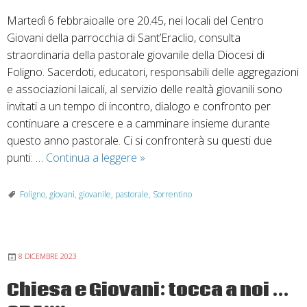
Martedì 6 febbraioalle ore 20.45, nei locali del Centro
Giovani della parrocchia di Sant’Eraclio, consulta
straordinaria della pastorale giovanile della Diocesi di
Foligno. Sacerdoti, educatori, responsabili delle aggregazioni
e associazioni laicali, al servizio delle realtà giovanili sono
invitati a un tempo di incontro, dialogo e confronto per
continuare a crescere e a camminare insieme durante
questo anno pastorale. Ci si confronterà su questi due
Incontro
punti: …
Continua a leggere
»
straordinario
della
Foligno
,
giovani
,
giovanile
,
pastorale
,
Sorrentino
consulta
per
la
8 DICEMBRE 2023
pastorale
giovanile
Chiesa e Giovani: tocca a noi …