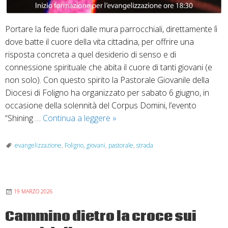
Portare la fede fuori dalle mura parrocchiali, direttamente lì
dove batte il cuore della vita cittadina, per offrire una
risposta concreta a quel desiderio di senso e di
connessione spirituale che abita il cuore di tanti giovani (e
non solo). Con questo spirito la Pastorale Giovanile della
Diocesi di Foligno ha organizzato per sabato 6 giugno, in
occasione della solennità del Corpus Domini, l’evento
La
“Shining …
Continua a leggere
»
Pastorale
Giovanile
evangelizzazione
,
Foligno
,
giovani
,
pastorale
,
strada
lancia
l’evangelizzazione
di
19 MARZO 2026
strada
“Shining
Cammino dietro la croce sui
Light”