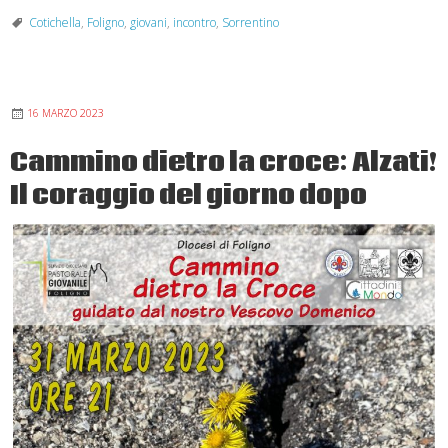
Giovani:
Cotichella
,
Foligno
,
giovani
,
incontro
,
Sorrentino
tocca
a
noi
16 MARZO 2023
…
ORA!!!!
Cammino dietro la croce: Alzati!
Il coraggio del giorno dopo