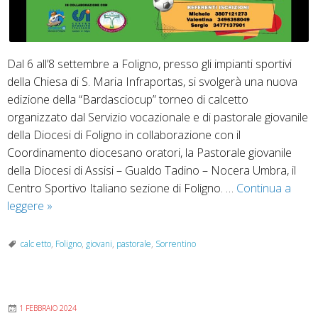
Dal 6 all’8 settembre a Foligno, presso gli impianti sportivi
della Chiesa di S. Maria Infraportas, si svolgerà una nuova
edizione della “Bardasciocup” torneo di calcetto
organizzato dal Servizio vocazionale e di pastorale giovanile
della Diocesi di Foligno in collaborazione con il
Coordinamento diocesano oratori, la Pastorale giovanile
della Diocesi di Assisi – Gualdo Tadino – Nocera Umbra, il
Centro Sportivo Italiano sezione di Foligno. …
Continua a
Bardasciocup
leggere
»
2024:
torneo
calc etto
,
Foligno
,
giovani
,
pastorale
,
Sorrentino
diocesano
di
calcetto
1 FEBBRAIO 2024