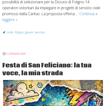
possibilità di selezionare per la Diocesi di Foligno 14
operatori volontari da impiegare in progetti di servizio civile
promossi dalla Caritas. La proposta offerta …
Continua a
Nuovo
leggere
»
bando
per
civile
,
Foligno
,
giovani
,
servizio
il
servizio
civile
6 GENNAIO 2026
nella
Diocesi
Festa di San Feliciano: la tua
di
voce, la mia strada
Foligno