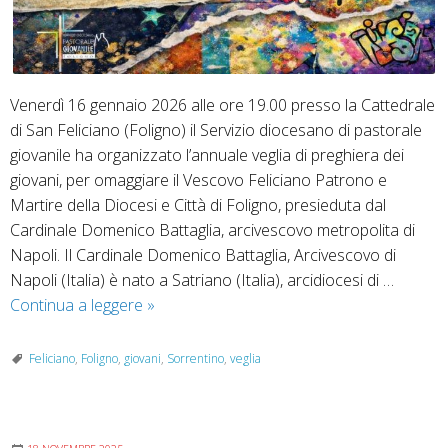
Venerdì 16 gennaio 2026 alle ore 19.00 presso la Cattedrale
di San Feliciano (Foligno) il Servizio diocesano di pastorale
giovanile ha organizzato l’annuale veglia di preghiera dei
giovani, per omaggiare il Vescovo Feliciano Patrono e
Martire della Diocesi e Città di Foligno, presieduta dal
Cardinale Domenico Battaglia, arcivescovo metropolita di
Napoli. Il Cardinale Domenico Battaglia, Arcivescovo di
Napoli (Italia) è nato a Satriano (Italia), arcidiocesi di …
Festa
Continua a leggere
»
di
San
Feliciano
,
Foligno
,
giovani
,
Sorrentino
,
veglia
Feliciano:
la
tua