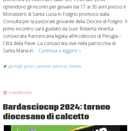
riprendono gli incontri per giovani dai 17 ai 30 anni presso il
Monastero di Santa Lucia in Foligno promossi dalla
Consulta per la pastorale giovanile della Diocesi di Foligno. Il
primo incontro sarà guidato da Suor Roberta Vinerba
consacrata francescana legata all’Arcidiocesi di Perugia –
Città della Pieve. La consacrata vive nella parrocchia di
Riprendono
Santa Maria in …
Continua a leggere
»
i
germogli
germogli
,
giovani
,
pastorale
,
speranza
,
Vinerba
di
speranza
13 AGOSTO 2024
Bardasciocup 2024: torneo
diocesano di calcetto