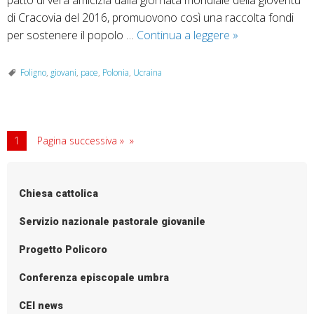
patto di vera amicizia dalla giornata mondiale della gioventù
di Cracovia del 2016, promuovono così una raccolta fondi
La
per sostenere il popolo …
Continua a leggere
»
pastorale
giovanile
Foligno
,
giovani
,
pace
,
Polonia
,
Ucraina
di
Foligno
e
di
1
Pagina successiva »
Łowicz
a
sostegno
Chiesa cattolica
dei
Servizio nazionale pastorale giovanile
rifugiati
ucraini
Progetto Policoro
Conferenza episcopale umbra
CEI news