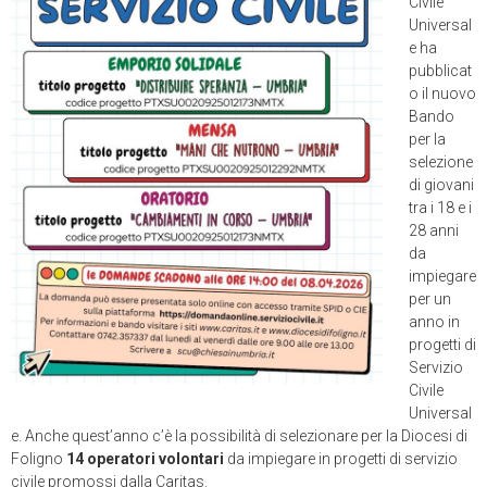
Civile
Universal
e ha
pubblicat
o il nuovo
Bando
per la
selezione
di giovani
tra i 18 e i
28 anni
da
impiegare
per un
anno in
progetti di
Servizio
Civile
Universal
e. Anche quest’anno c’è la possibilità di selezionare per la Diocesi di
Foligno
14 operatori volontari
da impiegare in progetti di servizio
civile promossi dalla Caritas.