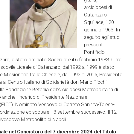
arcidiocesi di
Catanzaro-
Squillace, il 20
gennaio 1963. In
seguito agli studi
presso il
Pontificio
aro, è stato ordinato Sacerdote il 6 febbraio 1988. Oltre
vescovile Liceale di Catanzaro, dal 1992 al 1999 è stato
e Missionaria tra le Chiese e, dal 1992 al 2016, Presidente
a al Centro Italiano di Solidarietà don Mario Picchi
lla Fondazione Betania dell’Arcidiocesi Metropolitana di
 anche l’incarico di Presidente Nazionale
 (FICT). Nominato Vescovo di Cerreto Sannita-Telese-
l’ordinazione episcopale il 3 settembre successivo. Il 12
vescovo Metropolita di Napoli.
ale nel Concistoro del 7 dicembre 2024 del Titolo