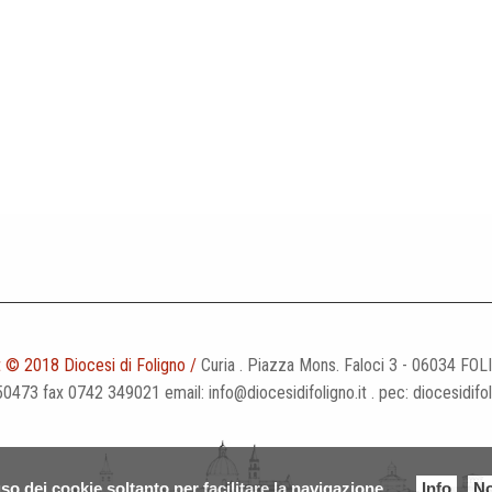
 © 2018 Diocesi di Foligno /
Curia . Piazza Mons. Faloci 3 - 06034 FOL
50473 fax 0742 349021 email: info@diocesidifoligno.it . pec: diocesidifo
so dei cookie soltanto per facilitare la navigazione
Info
No