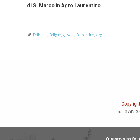
di S. Marco in Agro Laurentino.
Feliciano
,
Foligno
,
giovani
,
Sorrentino
,
veglia
Copyright
tel. 0742 3
Questo sito fa u