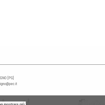
IGNO [PG]
ligno@pec.it
n mostrare più