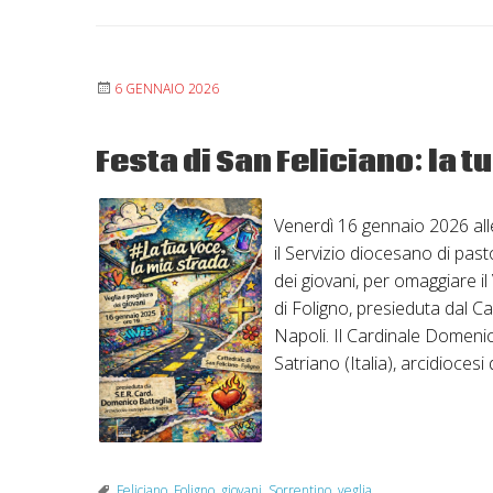
6 GENNAIO 2026
Festa di San Feliciano: la t
Venerdì 16 gennaio 2026 alle
il Servizio diocesano di past
dei giovani, per omaggiare i
di Foligno, presieduta dal C
Napoli. Il Cardinale Domenico
Satriano (Italia), arcidiocesi
Feliciano
,
Foligno
,
giovani
,
Sorrentino
,
veglia