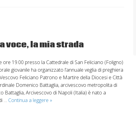
ua voce, la mia strada
 ore 19.00 presso la Cattedrale di San Feliciano (Foligno)
orale giovanile ha organizzato l’annuale veglia di preghiera
l Vescovo Feliciano Patrono e Martire della Diocesi e Città
ardinale Domenico Battaglia, arcivescovo metropolita di
 Battaglia, Arcivescovo di Napoli (Italia) è nato a
Festa
 di …
Continua a leggere
»
di
San
Feliciano:
la